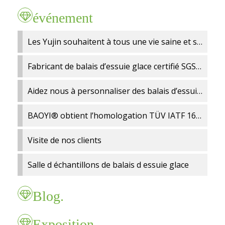
Exposition
Notre équipe.
Personnel
événement
Essuie Glace Hybride
Questions courantes
Certificat
Avis des clients
Département du contrôle de la qualité
Essuie Glace Arrière
Les Yujin souhaitent à tous une vie saine et sûre;
Marché
Garantie
Ministère de la recherche et du développement
Matériaux
Essuie Glace Hiver
Fabricant de balais d’essuie glace certifié SGS – L’usine BAOYI® obtient le statut de Fournisseur Vérifié
Table des matières
Distribution
Système ERP
Workshop
Support pour balais d’essuie glace
Aidez nous à personnaliser des balais d’essuie glace adaptés à votre marché
Vidéo
Minimum initiation
équipe de R
Lame d 'essuie - glace
BAOYI® obtient l’homologation TÜV IATF 16949 – Qualité fiable pour vos lames d’essuie glace
Paiement
Certificat
Visite de nos clients
Matériel
Salle d échantillons de balais d essuie glace
Blog.
Exposition