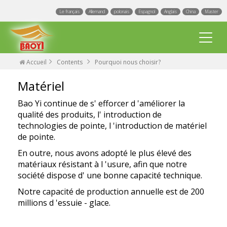
Le français
Allemand
polonais
Espagnol
Anglais
China
Master
Accueil
Contents
Pourquoi nous choisir?
Matériel
Bao Yi continue de s' efforcer d 'améliorer la
qualité des produits, l' introduction de
technologies de pointe, l 'introduction de matériel
Balai d Essuie Glace Multifonction
de pointe.
En outre, nous avons adopté le plus élevé des
Lames d essuie glace universelles
matériaux résistant à l 'usure, afin que notre
société dispose d' une bonne capacité technique.
Balai d essuie glace spécifique
événement
Notre capacité de production annuelle est de 200
Essuie Glace Métallique
millions d 'essuie - glace.
Blog.
Usine
Essuie glace avec lave glace intégré